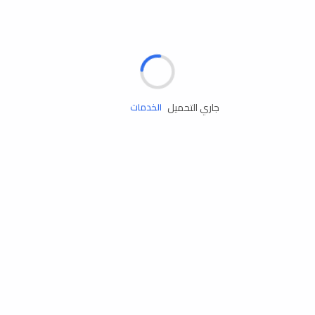
الإطارات
البطاريات
زيوت المحرك
جاري التحميل
الخدمات
إكسسوارات
مستلزمات التخييم