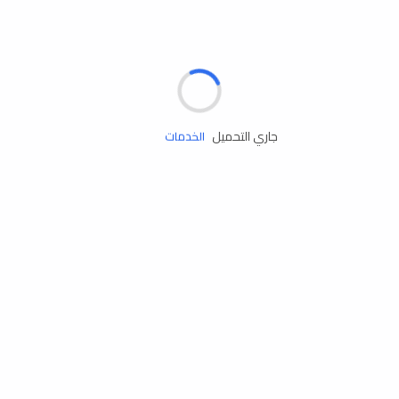
مساعدة الطريق
جاري التحميل
الإطارات
البطاريات
زيوت المحرك
الخدمات
إكسسوارات
مستلزمات التخييم