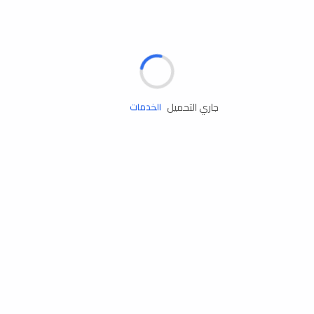
الإطارات
البطاريات
زيوت المحرك
جاري التحميل
الخدمات
إكسسوارات
مستلزمات التخييم