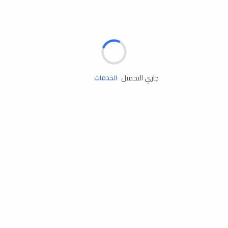
الإطارات
البطاريات
زيوت المحرك
جاري التحميل
الخدمات
إكسسوارات
مستلزمات التخييم