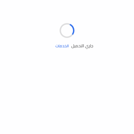
مساعدة الطريق
جاري التحميل
الإطارات
البطاريات
زيوت المحرك
الخدمات
إكسسوارات
مستلزمات التخييم