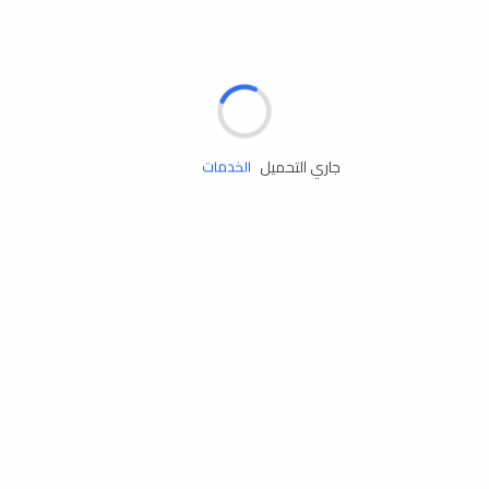
الإطارات
البطاريات
زيوت المحرك
جاري التحميل
الخدمات
إكسسوارات
مستلزمات التخييم