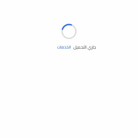
الإطارات
البطاريات
زيوت المحرك
جاري التحميل
الخدمات
إكسسوارات
مستلزمات التخييم