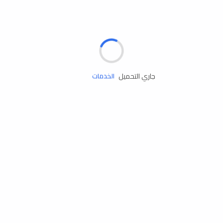
الإطارات
البطاريات
زيوت المحرك
جاري التحميل
الخدمات
إكسسوارات
مستلزمات التخييم