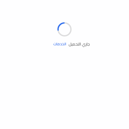
الإطارات
البطاريات
زيوت المحرك
جاري التحميل
الخدمات
إكسسوارات
مستلزمات التخييم