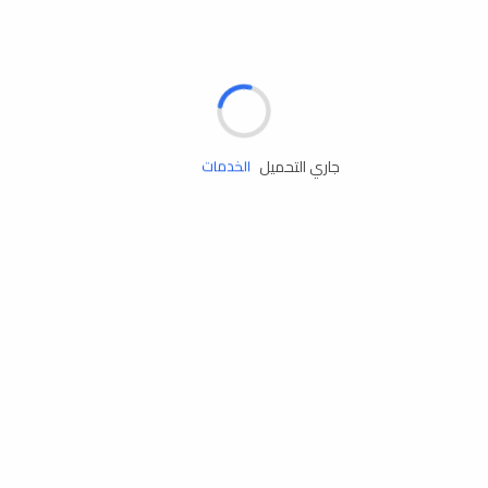
الإطارات
البطاريات
زيوت المحرك
جاري التحميل
الخدمات
إكسسوارات
مستلزمات التخييم