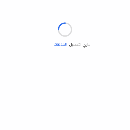
الإطارات
البطاريات
زيوت المحرك
جاري التحميل
الخدمات
إكسسوارات
مستلزمات التخييم