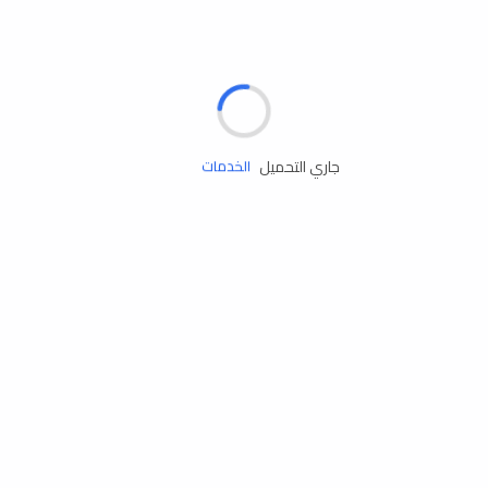
الإطارات
البطاريات
زيوت المحرك
جاري التحميل
الخدمات
إكسسوارات
مستلزمات التخييم