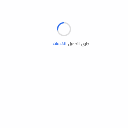
الإطارات
البطاريات
زيوت المحرك
جاري التحميل
الخدمات
إكسسوارات
مستلزمات التخييم