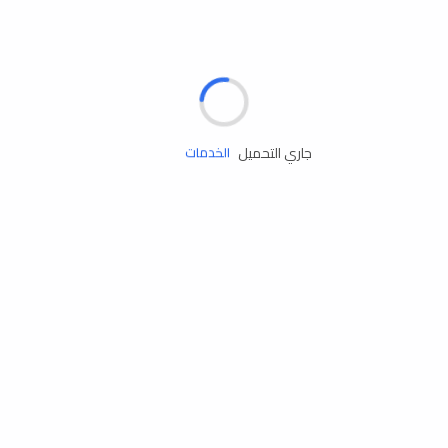
الإطارات
البطاريات
زيوت المحرك
جاري التحميل
الخدمات
إكسسوارات
مستلزمات التخييم