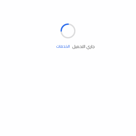
الإطارات
البطاريات
زيوت المحرك
جاري التحميل
الخدمات
إكسسوارات
مستلزمات التخييم