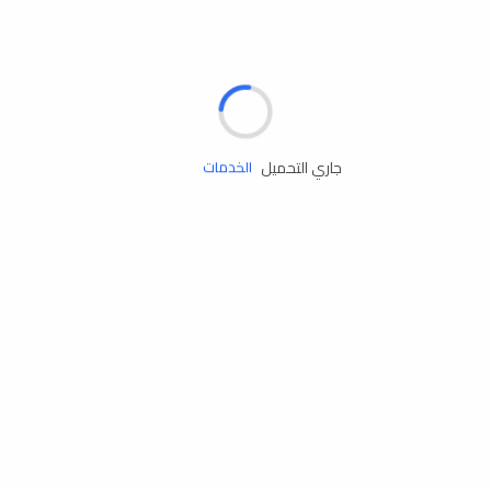
الإطارات
البطاريات
زيوت المحرك
جاري التحميل
الخدمات
إكسسوارات
مستلزمات التخييم