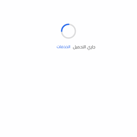
الإطارات
البطاريات
زيوت المحرك
جاري التحميل
الخدمات
إكسسوارات
مستلزمات التخييم