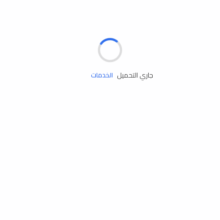
الإطارات
البطاريات
زيوت المحرك
جاري التحميل
الخدمات
إكسسوارات
مستلزمات التخييم