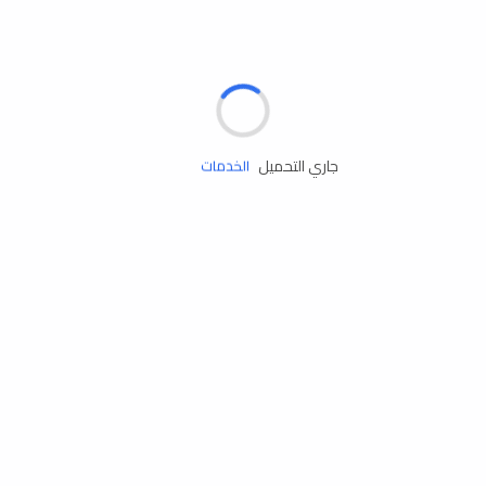
الإطارات
البطاريات
زيوت المحرك
جاري التحميل
الخدمات
إكسسوارات
مستلزمات التخييم