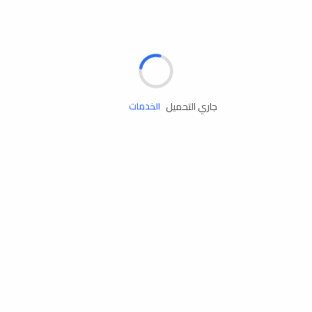
الإطارات
البطاريات
زيوت المحرك
جاري التحميل
الخدمات
إكسسوارات
مستلزمات التخييم