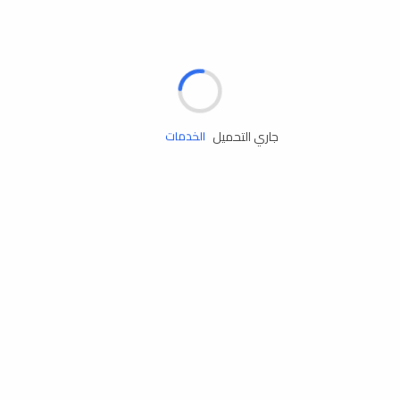
الإطارات
البطاريات
زيوت المحرك
جاري التحميل
الخدمات
إكسسوارات
مستلزمات التخييم