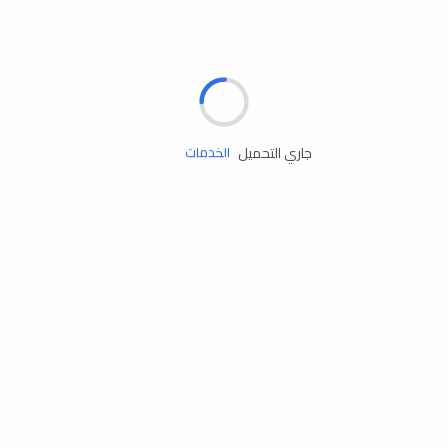
الإطارات
البطاريات
زيوت المحرك
جاري التحميل
الخدمات
إكسسوارات
مستلزمات التخييم