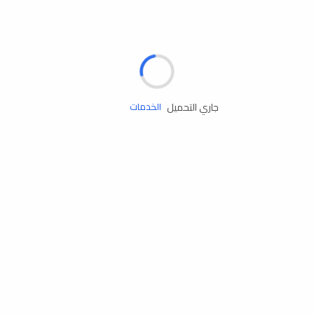
الإطارات
البطاريات
زيوت المحرك
جاري التحميل
الخدمات
إكسسوارات
مستلزمات التخييم