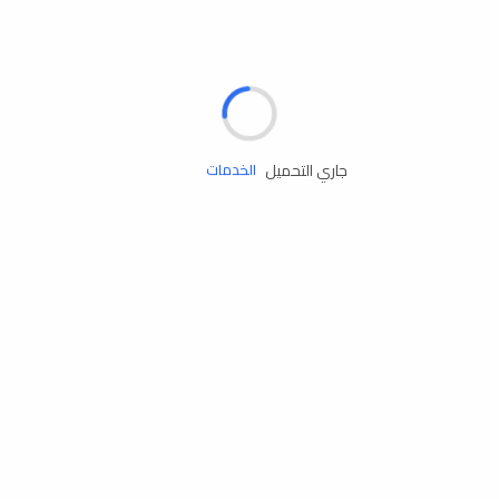
الإطارات
البطاريات
زيوت المحرك
جاري التحميل
الخدمات
إكسسوارات
مستلزمات التخييم