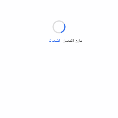
مساعدة الطريق
جاري التحميل
الإطارات
البطاريات
زيوت المحرك
الخدمات
إكسسوارات
مستلزمات التخييم