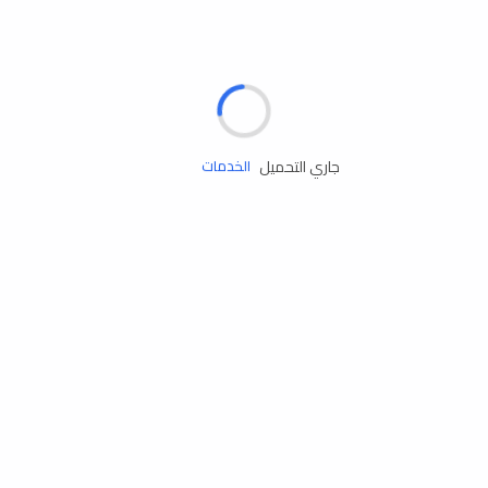
الإطارات
البطاريات
زيوت المحرك
جاري التحميل
الخدمات
إكسسوارات
مستلزمات التخييم