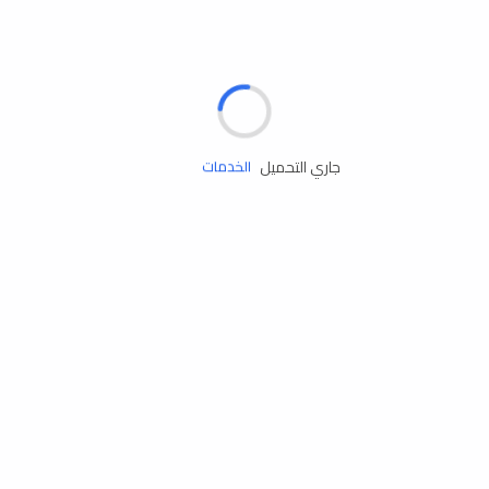
الإطارات
البطاريات
زيوت المحرك
جاري التحميل
الخدمات
إكسسوارات
مستلزمات التخييم