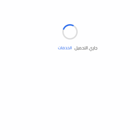
الإطارات
البطاريات
زيوت المحرك
جاري التحميل
الخدمات
إكسسوارات
مستلزمات التخييم