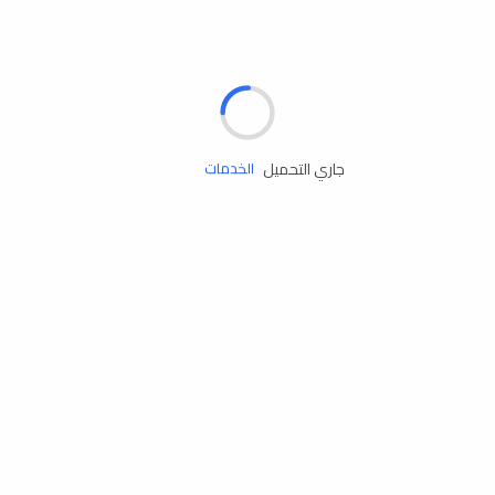
الإطارات
البطاريات
زيوت المحرك
جاري التحميل
الخدمات
إكسسوارات
مستلزمات التخييم