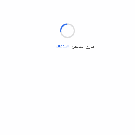
الإطارات
البطاريات
زيوت المحرك
جاري التحميل
الخدمات
إكسسوارات
مستلزمات التخييم