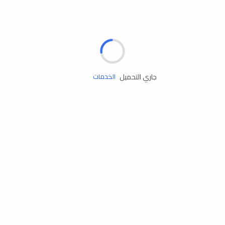
الإطارات
البطاريات
زيوت المحرك
جاري التحميل
الخدمات
إكسسوارات
مستلزمات التخييم