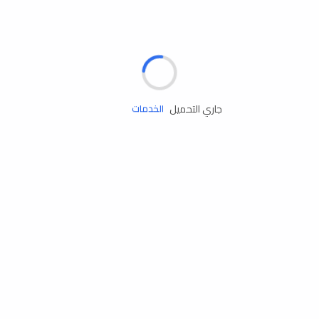
الإطارات
البطاريات
زيوت المحرك
جاري التحميل
الخدمات
إكسسوارات
مستلزمات التخييم