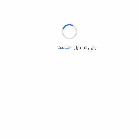
الإطارات
البطاريات
زيوت المحرك
جاري التحميل
الخدمات
إكسسوارات
مستلزمات التخييم