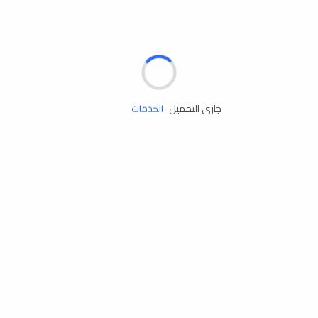
الإطارات
البطاريات
زيوت المحرك
جاري التحميل
الخدمات
إكسسوارات
مستلزمات التخييم