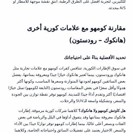
للكثيرين. لتجربة أفضل على الطرق الرطبة، انتقِ نقشة موجهة للأمطار أو
A/S محدثة.
مقارنة كومهو مع علامات كورية أخرى
(هانكوك – رودستون)
تحديد الأفضلية بناءً على احتياجاتك
في سوق الإطارات الكورية، تتنافس كفرات كومهو مع علامات تجارية مثل
هانكوك ورودستون. بينما تُعتبر هانكوك خيارًا جيدًا ومعروفة بمتانتها، يفضل
بعض السائقين كومهو لجودتها المتوازنة وسعرها المناسب، وكونها أكثر
هدوءًا وأقل سعرًا في بعض المقاسات. رودستون (التابعة لكومهو) تمثل خيارًا
اقتصاديًا أكثر وتقدم أداءً جيدًا للمدينة. كومهو توفر نقطة توازن بين الجودة
والسعر، وتشكيلة واسعة للـSUV والرحلات.
هل كاوتش كومهو ولا هانكوك؟
كلاهما شركات كورية مرموقة. إطارات
هانكوك معروفة بمتانتها وقد يتفوق أداؤها في البلل والرياضة في بعض
الفئات وبسعر أعلى غالبًا، بينما إطارات كومهو توفر توازنًا جيدًا بين الأداء
والسعر. الاختيار يعتمد على تفضيلات السائق واحتياجاته الخاصة، وكلاهما