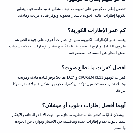
تحصل إطارات كومهو على تقييمات جيدة بشكل عام، خاصة فيما يتعلق
بكونها إطارات عالية الجودة بأسعار معقولة وتوفر قيادة مريحة وهادئة.
كم عمر الإطارات الكورية؟
يعتمد عمر الإطارات الكورية، مثل أي إطارات أخرى، على جودة الصيانة،
ظروف القيادة، وتاريخ التصنيع. غالبًا ما يُنصح بتغيير الإطارات بعد 5-6 سنوات،
بغض النظر عن المسافة المقطوعة.
افضل كفرات ما تطلع صوت؟
كفرات كومهو CRUGEN KL33 و Solus TA21 توفر قيادة هادئة ومريحة،
وهناك تجارب مستخدمين تؤكد أن كفرات كومهو بشكل عام لا تصدر صوتًا
مزعجًا.
أيهما أفضل إطارات دنلوب أو ميشلان؟
ميشلان غالبًا ما تُعتبر علامة تجارية ممتازة من حيث الأداء والمتانة والابتكار،
بينما دنلوب تقدم إطارات جيدة وتنافسية في الأسعار وتوازن بين الجودة
والسعر.