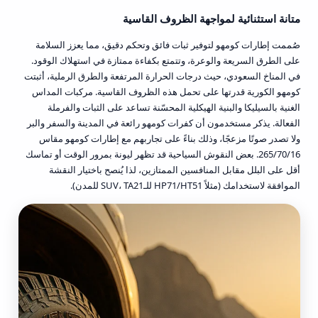
متانة استثنائية لمواجهة الظروف القاسية
صُممت إطارات كومهو لتوفير ثبات فائق وتحكم دقيق، مما يعزز السلامة
على الطرق السريعة والوعرة، وتتمتع بكفاءة ممتازة في استهلاك الوقود.
في المناخ السعودي، حيث درجات الحرارة المرتفعة والطرق الرملية، أثبتت
كومهو الكورية قدرتها على تحمل هذه الظروف القاسية. مركبات المداس
الغنية بالسيليكا والبنية الهيكلية المحسّنة تساعد على الثبات والفرملة
الفعالة. يذكر مستخدمون أن كفرات كومهو رائعة في المدينة والسفر والبر
ولا تصدر صوتًا مزعجًا، وذلك بناءً على تجاربهم مع إطارات كومهو مقاس
265/70/16. بعض النقوش السياحية قد تظهر ليونة بمرور الوقت أو تماسك
أقل على البلل مقابل المنافسين الممتازين، لذا يُنصح باختيار النقشة
الموافقة لاستخدامك (مثلاً HP71/HT51 للـSUV، TA21 للمدن).