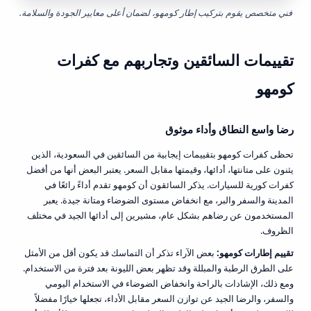
فني متخصص يقوم بتركيب إطار كومهو، لضمان أعلى معايير الجودة والسلامة.
تقييمات السائقين وتجاربهم مع كفرات
كومهو
رضا واسع النطاق وأداء موثوق
تحظى كفرات كومهو بتقييمات إيجابية من السائقين في السعودية، الذين
يثنون على متانتها، أدائها، وقيمتها مقابل السعر. يعتبر البعض أنها من أفضل
كفرات كورية للسيارات. يذكر السائقون أن كومهو تقدم أداءً رائعًا في
المدينة والسفر والبر، مع انخفاض مستوى الضوضاء ومتانة جيدة. يعبر
المستخدمون عن رضاهم بشكل عام، مشيرين إلى أدائها الجيد في مختلف
الظروف.
تقييم إطارات كومهو:
بعض الآراء تذكر أن التماسك قد يكون أقل من الأمثل
على الطرق الرطبة والمبللة وقد تظهر بعض الليونة بعد فترة من الاستخدام.
ومع ذلك، الإشادات بالراحة وانخفاض الضوضاء في الاستخدام اليومي
والسفر، والرضا الجيد عن توازن السعر مقابل الأداء، تجعلها خيارًا مفضلاً