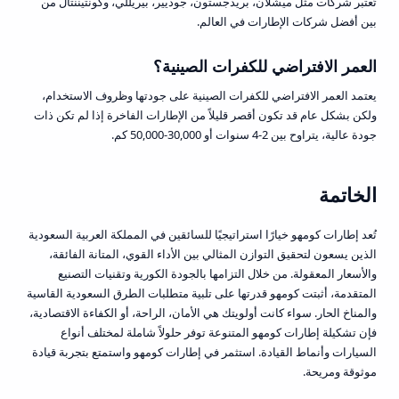
تُعتبر شركات مثل ميشلان، بريدجستون، جوديير، بيريللي، وكونتيننتال من
بين أفضل شركات الإطارات في العالم.
العمر الافتراضي للكفرات الصينية؟
يعتمد العمر الافتراضي للكفرات الصينية على جودتها وظروف الاستخدام،
ولكن بشكل عام قد تكون أقصر قليلاً من الإطارات الفاخرة إذا لم تكن ذات
جودة عالية، يتراوح بين 2-4 سنوات أو 30,000-50,000 كم.
الخاتمة
تُعد إطارات كومهو خيارًا استراتيجيًا للسائقين في المملكة العربية السعودية
الذين يسعون لتحقيق التوازن المثالي بين الأداء القوي، المتانة الفائقة،
والأسعار المعقولة. من خلال التزامها بالجودة الكورية وتقنيات التصنيع
المتقدمة، أثبتت كومهو قدرتها على تلبية متطلبات الطرق السعودية القاسية
والمناخ الحار. سواء كانت أولويتك هي الأمان، الراحة، أو الكفاءة الاقتصادية،
فإن تشكيلة إطارات كومهو المتنوعة توفر حلولاً شاملة لمختلف أنواع
السيارات وأنماط القيادة. استثمر في إطارات كومهو واستمتع بتجربة قيادة
موثوقة ومريحة.