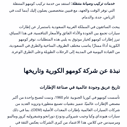
خدمات تركيب وصيانة متنقلة:
استفد من خدمة تركيب كومهو المتنقلة
التي توفر الوقت والجهد، مع فنيين متخصصين يصلون إليك أينما كنت في
الرياض، جدة، والدمام.
يبحث السائقون في المملكة العربية السعودية باستمرار عن إطارات
سيارات تجمع بين الجودة والأداء الفائق والأسعار التنافسية. في هذا السياق،
تبرز إطارات كومهو كخيار موثوق به يلبي هذه المتطلبات. توفر كومهو
الكورية أداءً ممتازًا يناسب مختلف الظروف المناخية والطرق في السعودية،
من القيادة اليومية في المدينة إلى الرحلات الطويلة وعلى الطرق الوعرة.
نبذة عن شركة كومهو الكورية وتاريخها
تاريخ عريق وجودة عالمية في صناعة الإطارات
تأسست كومهو في كوريا الجنوبية عام 1960، ونمت لتصبح واحدة من أكبر
مصنعي الإطارات عالميًا. تتميز بتقنيات تصنيع متطورة وتزويد العديد من
شركات السيارات العالمية بإطارات المعدات الأصلية (OEM)، بما في ذلك
سيارات هيونداي وكيا وجيب شيروكي ودودج دورانجو وشيفروليه كروز وماليبو
ومرسيدس جي كلاس. هذا الاعتماد من كبرى الشركات يعكس الثقة في