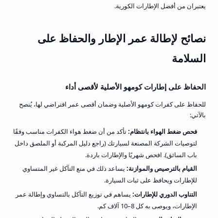
يعتبران من أفضل الإطارات الكورية.
نصائح لإطالة عمر الإطار والحفاظ على
السلامة
الحفاظ على
إطارات كومهو
الأصلية لأقصى أداء
للحفاظ على كفرات كومهو الأصلية وضمان أقصى عمر افتراضي لها، يُنصح
بالآتي:
فحص ضغط الهواء بانتظام:
تأكد من أن ضغط هواء الكفرات مناسب وفقًا
لتوصيات الشركة المصنعة لسيارتك (راجع دليل المركبة أو الملصق داخل
باب السائق). افحص شهريًا والإطارات باردة.
القيام بالترصيص والموازنة:
يساعد ذلك في منع التآكل غير المتساوي
للإطارات ويحافظ على ثبات السيارة.
التناوب الدوري للإطارات:
يساهم في توزيع التآكل بالتساوي وإطالة عمر
الإطارات، ويوصى به كل 8–10 آلاف كم.