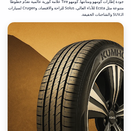
جودة إطارات كومهو ومتانتها. كومهو Tire علامة كورية عالمية تقدّم خطوطاً
متنوعة مثل Ecsta للأداء العالي، Solus للراحة والاقتصاد، وCrugen لسيارات
الـSUV والشاحنات الخفيفة.