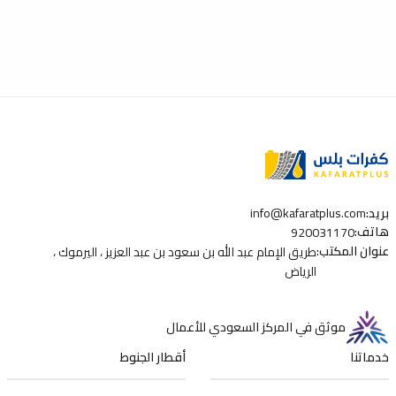
جهاز الشحن المناسب يُحدث فرق
سيارتك وتكلفة الصيانة الإجما
بريد
:
info@kafaratplus.com
هاتف
:
920031170
عنوان المكتب
:
طريق الإمام عبد الله بن سعود بن عبد العزيز ، اليرموك ،
الرياض
موثق في المركز السعودي للأعمال
خدماتنا
أقطار الجنوط