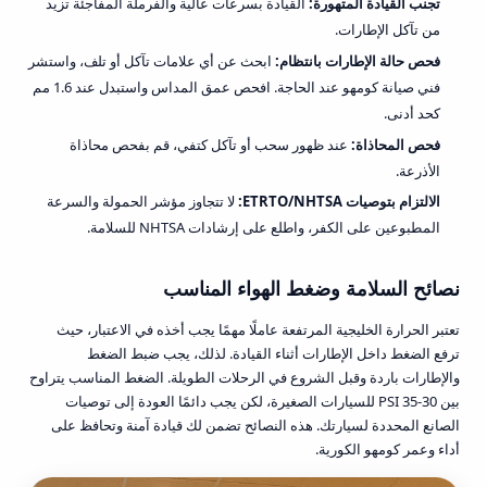
تجنب القيادة المتهورة:
القيادة بسرعات عالية والفرملة المفاجئة تزيد
من تآكل الإطارات.
فحص حالة الإطارات بانتظام:
ابحث عن أي علامات تآكل أو تلف، واستشر
فني صيانة كومهو عند الحاجة. افحص عمق المداس واستبدل عند 1.6 مم
كحد أدنى.
فحص المحاذاة:
عند ظهور سحب أو تآكل كتفي، قم بفحص محاذاة
الأذرعة.
الالتزام بتوصيات ETRTO/NHTSA:
لا تتجاوز مؤشر الحمولة والسرعة
المطبوعين على الكفر، واطلع على إرشادات NHTSA للسلامة.
نصائح السلامة وضغط الهواء المناسب
تعتبر الحرارة الخليجية المرتفعة عاملًا مهمًا يجب أخذه في الاعتبار، حيث
ترفع الضغط داخل الإطارات أثناء القيادة. لذلك، يجب ضبط الضغط
والإطارات باردة وقبل الشروع في الرحلات الطويلة. الضغط المناسب يتراوح
بين 30-35 PSI للسيارات الصغيرة، لكن يجب دائمًا العودة إلى توصيات
الصانع المحددة لسيارتك. هذه النصائح تضمن لك قيادة آمنة وتحافظ على
أداء وعمر كومهو الكورية.