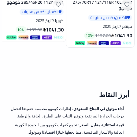
275/70R17 121/118R 10L AT52
285/45R20 112Y PS71 كومهو
تخفيض
تخفيض
كومهو
الضمان: خمس سنوات
🛡️
الضمان: خمس سنوات
🛡️
كوريا
/
تاريخ 2025
فيتنام
/
تاريخ 2025
1041.30
1157.00
10
%
-
1041.30
1157.00
10
%
-
أبرز النقاط
أداء موثوق في المناخ السعودي:
إطارات كومهو مصممة خصيصًا لتحمل
درجات الحرارة المرتفعة وتوفير الثبات على الطرق الجافة والرطبة.
قيمة استثنائية مقابل السعر:
تجمع كفرات كومهو بين الجودة الكورية
العالية والأسعار التنافسية، مما يجعلها خيارًا اقتصاديًا وموثوقًا.