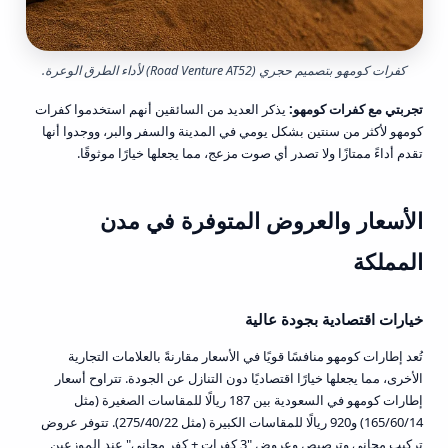
كفرات كومهو بتصميم حجري (Road Venture AT52) لأداء الطرق الوعرة.
تجربتي مع كفرات كومهو:
يذكر العديد من السائقين أنهم استخدموا كفرات
كومهو لأكثر من سنتين بشكل يومي في المدينة والسفر والبر، ووجدوا أنها
تقدم أداءً ممتازًا ولا تصدر أي صوت مزعج، مما يجعلها خيارًا موثوقًا.
الأسعار والعروض المتوفرة في مدن
المملكة
خيارات اقتصادية بجودة عالية
تُعد إطارات كومهو منافسًا قويًا في الأسعار مقارنةً بالعلامات التجارية
الأخرى، مما يجعلها خيارًا اقتصاديًا دون التنازل عن الجودة. تتراوح أسعار
إطارات كومهو في السعودية بين 187 ريالًا للمقاسات الصغيرة (مثل
165/60/14) و920 ريالًا للمقاسات الكبيرة (مثل 275/40/22). تتوفر عروض
تركيب مجاني وترصيص وعروض "3 كفرات + كفر مجاني" عند الموزعين