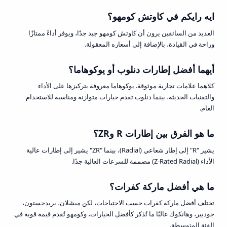
ايه رايكم في كاوتش كومهو؟
العديد من السائقين يرون أن كاوتش كومهو جيد جدًا، ويوفر أداءً ممتازًا
وراحة في القيادة، بالإضافة إلى أسعاره المعقولة.
أيهما أفضل إطارات دنلوب أو يوكوهاما؟
كلاهما علامات تجارية موثوقة. يوكوهاما معروفة بتركيزها على الأداء
والتقنيات الحديثة، بينما دنلوب تقدم خيارات متوازنة ومناسبة للاستخدام
العام.
ما هو الفرق بين إطارات R وZR؟
يشير "R" إلى إطار شعاعي (Radial)، بينما "ZR" يشير إلى إطارات عالية
الأداء (Z-Rated Radial) مصممة للسرعات العالية جدًا.
ما هي أفضل ماركة كفرات؟
تختلف أفضل ماركة كفرات حسب الاحتياجات، لكن ميشلان، بريدجستون،
جوديير، وهانكوك غالبًا ما تُذكر كأفضل الخيارات، وكومهو تُقدم قيمة قوية في
الفئة المتوسطة.