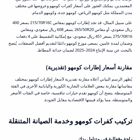
المعتمدين. يمكنك العثور على أسعار كفرات كومهو وعروضها في مختلف
مدن المملكة مثل كومهو الرياض، كومهو جدة، وكومهو الدمام.
على سبيل المثال، قد تجد إطارات كومهو بمقاس 215/70R16C بسعر 400
ريال سعودي، أو مقاس 265/50R20 بسعر 608 ريال سعودي، ومقاس
275/70R16 بسعر 451 ريال سعودي، مع إمكانية التقسيط على 4 دفعات
وضمان لمدة عامين. يسعى موزع كومهو دائمًا لتقديم أفضل الصفقات. يُنصح
بالبحث عن سنة الإنتاج 2024–2025 لضمان حداثة المطاط.
مقارنة أسعار إطارات كومهو (تقديرية)
يُظهر الرسم البياني أعلاه مقارنة تقديرية لأسعار إطارات كومهو بمختلف
مقاساتها مقارنة ببعض العلامات التجارية الكورية واليابانية الأخرى في الفئة
المتوسطة. يتضح أن كومهو تقدم خيارات تنافسية، خاصة في الفئات الأصغر
والمتوسطة، مما يؤكد قيمتها الاقتصادية مقابل الجودة.
تركيب كفرات كومهو وخدمة الصيانة المتنقلة
راحة وفعالية في متناول يدك