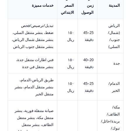
المدينة
زمن
السعر
خدمات مميزة
الوصول
الابتدائي
الرياض
تبديل/ترصيص/فحص
(شمال/
25–45
١٥٠
ضغط، بنشر متنقل السلي،
جنوب/
دقيقة
ريال
بنشر متنقل شمال الرياض،
السلي)
بنشر متنقل جنوب الرياض
20–40
١٥٠
فني اطارات متنقل جدة،
جدة
دقيقة
ريال
بنشر متنقل في جدة
طريق الرياض-الدمام،
الدمام/
25–45
١٥٠
بنشر متنقل الدمام، بنشر
الخبر
دقيقة
ريال
متنقل الخبر
مكة/
صيانة متنقلة فورية، بنشر
الطائف/
متنقل مكة، بنشر متنقل
بريدة/حائل/
الطائف، بنشر متنقل
تبوك/