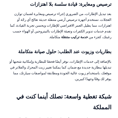
ترصيص ومعايرة: قيادة سلسة بلا اهتزازات
بعد تبديل الإطارات، من الضروري إجراء ترصيص ومعايرة لضمان توازن
العجلات. نستخدم أجهزة ترصيص أرضي متنقلة حديثة تعالج أي رجّة أو
اهتزازات، مما يطيل العمر الافتراضي للإطارات ويحسن تجربة القيادة. كما
نقدم خدمات تدوير الكفرات وتعبئة الإطارات بالنيتروجين أو الهواء حسب
رغبتك، كجزء من
خدمة تركيب متنقلة
متكاملة.
بطاريات
وزيوت
عند الطلب: حلول صيانة متكاملة
بالإضافة إلى خدمات الإطارات، نوفر أيضًا فحصًا للبطارية وإمكانية شحنها أو
تبديلها ببطارية جديدة مع ضمان. كما يمكننا تغيير زيت المحرك والفلاتر في
موقعك، باستخدام زيوت عالية الجودة ومطابقة لمواصفات سيارتك، مما
يوفر لك وقتًا وجهدًا كبيرين.
شبكة تغطية واسعة: نصلك أينما كنت في
المملكة