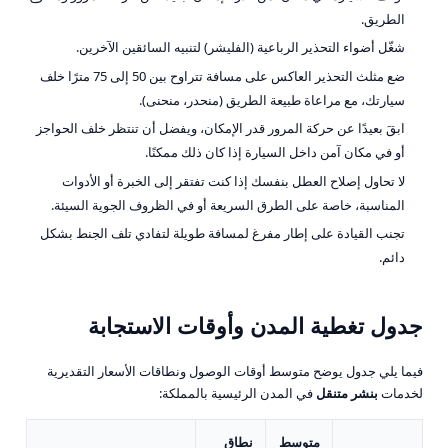
الطريق.
شغّل أضواء التحذير الرباعية (الفليشر) لتنبيه السائقين الآخرين.
ضع مثلث التحذير العاكس على مسافة تتراوح بين 50 إلى 75 مترًا خلف
سيارتك، مع مراعاة طبيعة الطريق (منحدر، منحنى).
ابقَ بعيدًا عن حركة المرور قدر الإمكان، ويفضل أن تنتظر خلف الحواجز
أو في مكان آمن داخل السيارة إذا كان ذلك ممكنًا.
لا تحاول إصلاح العطل بنفسك إذا كنت تفتقر إلى الخبرة أو الأدوات
المناسبة، خاصة على الطرق السريعة أو في الظروف الجوية السيئة.
تجنب القيادة على إطار مفرغ لمسافة طويلة لتفادي تلف الجنط بشكل
دائم.
جدول تغطية المدن وأوقات الاستجابة
فيما يلي جدول يوضح متوسط أوقات الوصول ونطاقات الأسعار التقديرية
لخدمات
بنشر متنقل
في المدن الرئيسية بالمملكة:
متوسط
نطاق