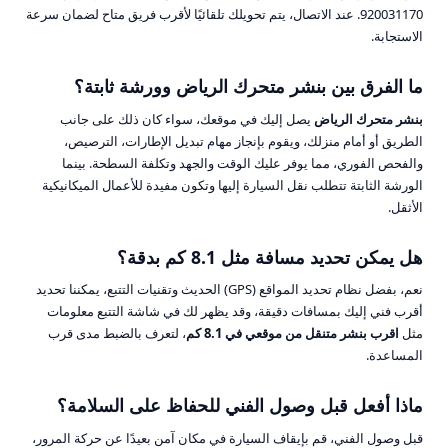
920031170. عند الاتصال، يتم تحويلك تلقائيًا لأقرب فريق متاح لضمان سرعة
الاستجابة.
ما الفرق بين بنشر متحرك الرياض وورشة ثابتة؟
بنشر متحرك الرياض
يصل إليك في موقعك، سواء كان ذلك على جانب
الطريق أو أمام منزلك، ويقوم بإنجاز مهام تبديل الإطارات، الترصيص،
والفحص الفوري، مما يوفر عليك الوقت والجهد وتكلفة السطحة. بينما
الورشة الثابتة تتطلب نقل السيارة إليها وتكون مفيدة للأعمال الميكانيكية
الأثقل.
هل يمكن تحديد مسافة مثل 8.1 كم بدقة؟
نعم، بفضل نظام تحديد المواقع (GPS) الحديث وتقنيات التتبع، يمكننا تحديد
أقرب فني إليك بمسافات دقيقة، وقد يظهر لك في شاشة التتبع معلومات
مثل
اقرب بنشر متنقل من موقعي في 8.1 كم
، لتعرف بالضبط مدى قرب
المساعدة.
ماذا أفعل قبل وصول الفني للحفاظ على السلامة؟
قبل وصول الفني، قم بإيقاف السيارة في مكان آمن بعيدًا عن حركة المرور،