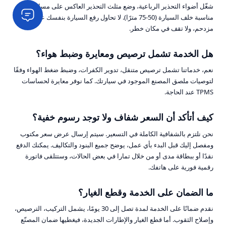
شغّل أضواء التحذير الرباعية، وضع مثلث التحذير العاكس على مسافة
مناسبة خلف السيارة (50-75 مترًا). لا تحاول رفع السيارة بنفسك على طريق
مزدحم، ولا تقف في مكان خطر.
هل الخدمة تشمل ترصيص ومعايرة وضبط هواء؟
نعم، خدماتنا تشمل ترصيص متنقل، تدوير الكفرات، وضبط ضغط الهواء وفقًا
لتوصيات ملصق المصنع الموجود في سيارتك. كما نوفر معايرة لحساسات
TPMS عند الحاجة.
كيف أتأكد أن السعر شفاف ولا توجد رسوم خفية؟
نحن نلتزم بالشفافية الكاملة في التسعير. سيتم إرسال عرض سعر مكتوب
ومفصل إليك قبل البدء بأي عمل، يوضح جميع البنود والتكاليف. يمكنك الدفع
نقدًا أو ببطاقة مدى أو من خلال تمارا في بعض الحالات، وستتلقى فاتورة
رقمية فورية على هاتفك.
ما الضمان على الخدمة وقطع الغيار؟
نقدم ضمانًا على الخدمة لمدة تصل إلى 30 يومًا، يشمل التركيب، الترصيص،
وإصلاح الثقوب. أما قطع الغيار والإطارات الجديدة، فيغطيها ضمان المصنّع