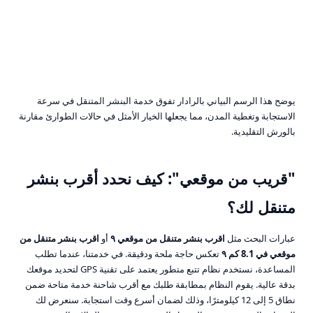
يوضح هذا الرسم البياني بالرادار تفوق خدمة البنشر المتنقل في سرعة
الاستجابة وتغطية المدن، مما يجعلها الخيار الأمثل في حالات الطوارئ مقارنة
بالورش التقليدية.
"قريب من موقعي": كيف نحدد أقرب بنشر
متنقل لك؟
عبارات البحث مثل
اقرب بنشر متنقل من موقعي ٩
أو
اقرب بنشر متنقل من
موقعي في 8.1 كم ٩
تعكس حاجة ملحة ودقيقة. في خدمتنا، عندما تطلب
المساعدة، نستخدم نظام تتبع متطور يعتمد على تقنية GPS لتحديد موقعك
بدقة عالية. يقوم النظام بمطابقة طلبك مع أقرب شاحنة خدمة متاحة ضمن
نطاق 5 إلى 12 كيلومترًا، وذلك لضمان أسرع وقت استجابة. سنعرض لك