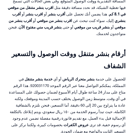
المسافة التقديرية ووقت الوصول المتوقع، وفي بعض الحالات التي تسمح
فيها تغطية الشبكة، قد نحدد مسافة دقيقة مثل
اقرب بنشر متنقل من موقعي
في 8.1 كم
. هذا يضمن أنك تحصل على
أقرب بنشر
أو
اقرب بنشر
أو
أقرب
بنشري
إليك، سواء كنت تبحث عن
اقرب بنشر من موقعي
أو
أقرب بنشر من
موقعي
أو
بنشر قريب من موقعي
أو حتى
بنشر قريب مني مفتوح الآن
، فنحن
متواجدون لخدمتك.
أرقام بنشر متنقل ووقت الوصول والتسعير
الشفاف
للحصول على خدمة
بنشر متحرك الرياض
أو أي
خدمة بنشر متنقل
في
المملكة، يمكنكم التواصل معنا عبر الرقم الموحد 920031170. هذا الرقم
متاح على مدار 24 ساعة طوال أيام الأسبوع لضمان حصولك على المساعدة
في أي وقت. متوسط زمن الوصول يختلف حسب المدينة وموقعك، ولكنه
عادة ما يتراوح بين 20 إلى 60 دقيقة. أما التسعير، فنحن نلتزم بالشفافية
الكاملة، حيث تبدأ رسوم الخدمة من ١٥٠ ريال سعودي، ويتم إبلاغك بالتكلفة
الإجمالية قبل بدء العمل، مع تقديم فاتورة رقمية مفصلة تضمن عدم وجود
أي رسوم خفية. قد ترى
عروض الكفرات
بخصومات كبيرة، ولكننا نركز على
التسعير الثابت والواضح مع ضمان الجودة.