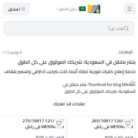
تسجيل
جاري التحميل
ابحث عن
الإطارات
١٤ نوفمبر ٢٠٢٥
بنشر متنقل في السعودية: شريكك الموثوق على كل الطرق
خدمة إصلاح كفرات فورية تصلك أينما كنت، بتركيب احترافي وتسعير شفاف
منتجات قد تعجبك
275/70R17 121/118S
265/70R17 120/117R
WEYONEAK3 في رتش
WEYONEAK3 في رتش
الصين
/
تاريخ 2025
الصين
/
تاريخ 2025