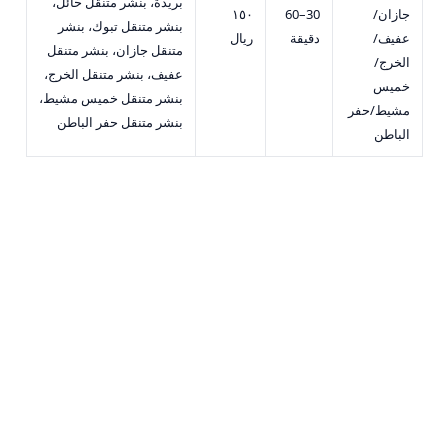
بريدة، بنشر متنقل حائل،
جازان/
30–60
١٥٠
بنشر متنقل تبوك، بنشر
عفيف/
دقيقة
ريال
متنقل جازان، بنشر متنقل
الخرج/
عفيف، بنشر متنقل الخرج،
خميس
بنشر متنقل خميس مشيط،
مشيط/حفر
بنشر متنقل حفر الباطن
الباطن