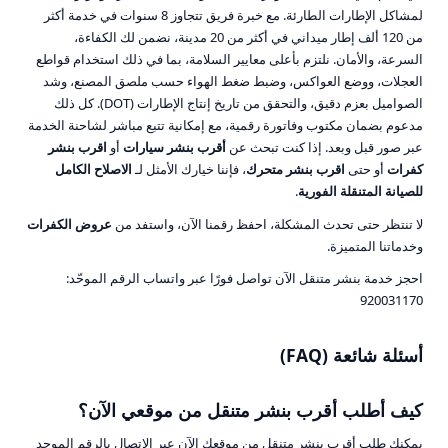
لمشاكل الإطارات الطارئة. مع خبرة فريق تتجاوز 8 سنوات في خدمة أكثر
من 120 ألف إطار ميداني في أكثر من 20 مدينة، نضمن لك الكفاءة،
السرعة، والأمان. نلتزم بأعلى معايير السلامة، بما في ذلك استخدام قواطع
العجلات، ووضع العواكس، وضبط ضغط الهواء حسب ملصق المصنع، وشد
الصواميل بعزم دقيق، والتحقق من تاريخ إنتاج الإطارات (DOT). كل ذلك
مدعوم بضمان مكتوب وفاتورة رقمية، مع إمكانية تتبع مباشر لشاحنة الخدمة
عبر صور قبل وبعد. إذا كنت تبحث عن
أقرب بنشر سيارات
أو
اقرب بنشر
كفرات
أو حتى
اقرب بنشر متحرك
، فإننا خيارك الأمثل لـ
الاصلاح الكامل
للصيانة المتنقلة الفورية
.
لا تنتظر حتى تحدث المشكلة، احفظ رقمنا الآن، واستفد من
عروض الكفرات
وخدماتنا المتميزة.
احجز خدمة بنشر متنقل الآن
تواصل فورًا عبر واتساب
الرقم الموحّد:
920031170
أسئلة شائعة (FAQ)
كيف أطلب أقرب بنشر متنقل من موقعي الآن؟
يمكنك طلب أقرب بنشر متنقل من موقعك الآن عبر الاتصال بالرقم الموحد