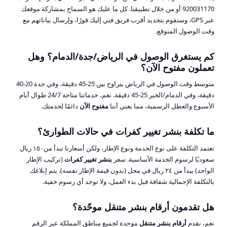
920031170 أو من خلال تطبيقنا. كل ما عليك هو السماح بمشاركة موقعك
عبر GPS، وسنقوم بتحديد أقرب فريق فني إليك فورًا، وإرسال بياناتهم مع
وقت الوصول المتوقع.
كم يستغرق الوصول في الرياض/جدة/الدمام؟ وهل
تعملون مفتوح الآن؟
متوسط وقت الوصول في الرياض يتراوح بين 25-45 دقيقة، وفي جدة 20-40
دقيقة، وفي الدمام/الخبر 25-45 دقيقة. نعم، خدماتنا متاحة 24/7 طوال أيام
الأسبوع والعطل الرسمية، مما يعني أننا
مفتوح الآن
دائمًا لخدمتك.
ما تكلفة بنشر تغيير كفرات في حالات الطوارئ؟
تعتمد التكلفة على نوع الخدمة ونوع الإطار، ولكن أسعارنا تبدأ من١٥٠ ريال
سعوديًا لرسوم الخدمة الأساسية. سعر
بنشر تغيير كفرات
(تركيب الإطار
الواحد) يبدأ من ٢٤ ريال في محل (بدون قيمة الإطار نفسه). يتم إبلاغك
بالتكلفة الإجمالية شفافة قبل بدء العمل، ولا توجد أي رسوم خفية.
هل تقدمون أرقام بنشر متنقل موحّدة؟
نعم، نقدم
أرقام بنشر متنقل
موحدة لجميع مناطق المملكة عبر الرقم