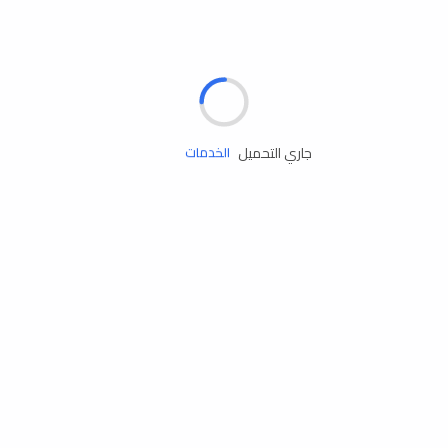
الإطارات
البطاريات
زيوت المحرك
جاري التحميل
الخدمات
إكسسوارات
مستلزمات التخييم