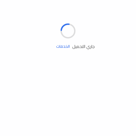
الإطارات
البطاريات
زيوت المحرك
جاري التحميل
الخدمات
إكسسوارات
مستلزمات التخييم