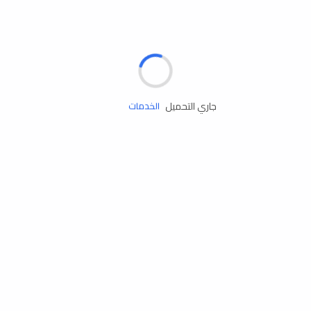
الإطارات
البطاريات
زيوت المحرك
جاري التحميل
الخدمات
إكسسوارات
مستلزمات التخييم