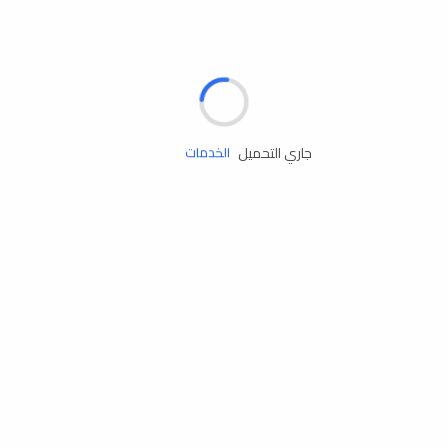
الإطارات
البطاريات
زيوت المحرك
جاري التحميل
الخدمات
إكسسوارات
مستلزمات التخييم