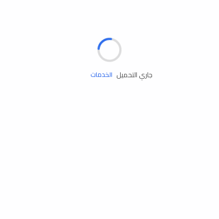
الإطارات
البطاريات
زيوت المحرك
جاري التحميل
الخدمات
إكسسوارات
مستلزمات التخييم