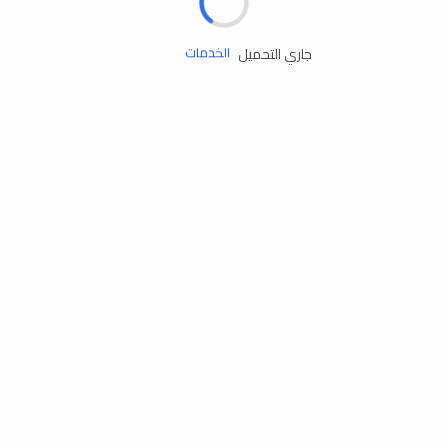
زيوت المحرك
جاري التحميل
الخدمات
إكسسوارات
مستلزمات التخييم