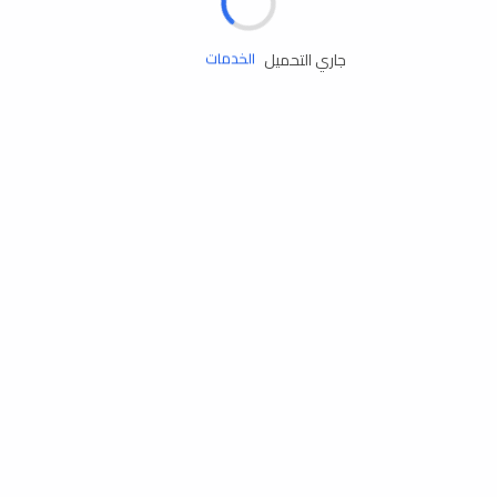
زيوت المحرك
جاري التحميل
الخدمات
إكسسوارات
مستلزمات التخييم