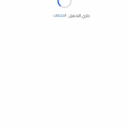
زيوت المحرك
جاري التحميل
الخدمات
إكسسوارات
مستلزمات التخييم