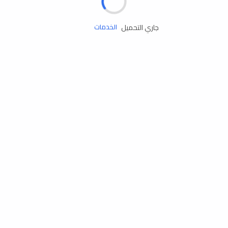
زيوت المحرك
جاري التحميل
الخدمات
إكسسوارات
مستلزمات التخييم