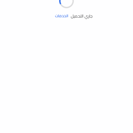
زيوت المحرك
جاري التحميل
الخدمات
إكسسوارات
مستلزمات التخييم