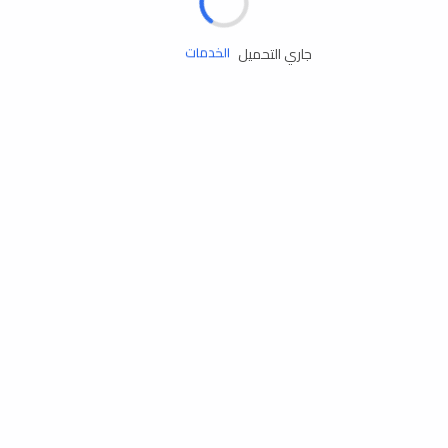
زيوت المحرك
جاري التحميل
الخدمات
إكسسوارات
مستلزمات التخييم