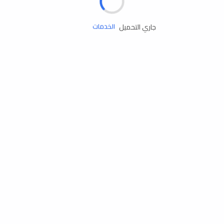
زيوت المحرك
جاري التحميل
الخدمات
إكسسوارات
مستلزمات التخييم