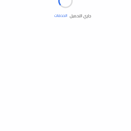
زيوت المحرك
جاري التحميل
الخدمات
إكسسوارات
مستلزمات التخييم