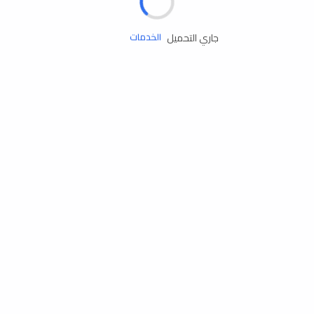
زيوت المحرك
جاري التحميل
الخدمات
إكسسوارات
مستلزمات التخييم